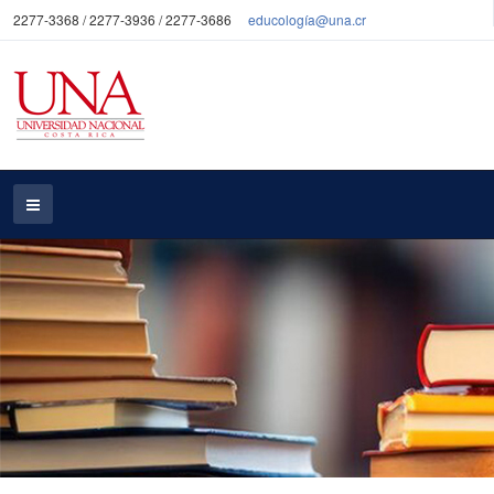
2277-3368 / 2277-3936 / 2277-3686
educología@una.cr