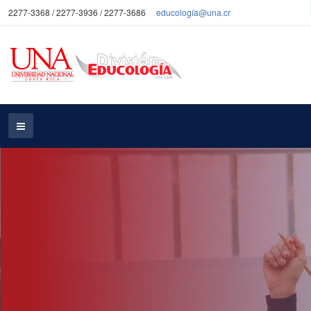
2277-3368 / 2277-3936 / 2277-3686
educología@una.cr
Oferta de Grado