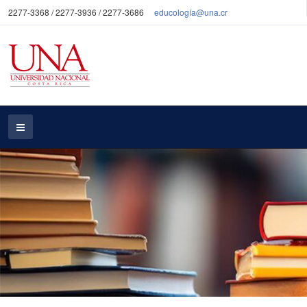
2277-3368 / 2277-3936 / 2277-3686
educología@una.cr