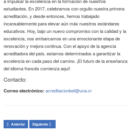
a impulsar la excelencia en la formación de nuestros
estudiantes. En 2017, celebramos con orgullo nuestra primera
acreditación, y desde entonces, hemos trabajado
incansablemente para elevar aún más nuestros estándares
educativos. Hoy, bajo un nuevo compromiso con la calidad y la
excelencia, nos embarcamos en una emocionante etapa de
renovación y mejora continua. Con el apoyo de la agencia
acreditadora del país, estamos determinados a garantizar la
excelencia en cada paso del camino. ¡El futuro de la enseñanza
del idioma francés comienza aquí!
Contacto:
Correo electrónico:
acreditacionbef@una.cr
Artículo anterior: Rediseño del plan de estudios de la carrera Licenciatur
Artículo siguiente: Iniciativas multi e interdisciplinarias p
Anterior
Siguiente