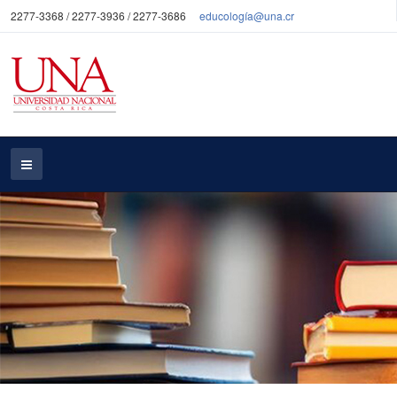
2277-3368 / 2277-3936 / 2277-3686
educología@una.cr