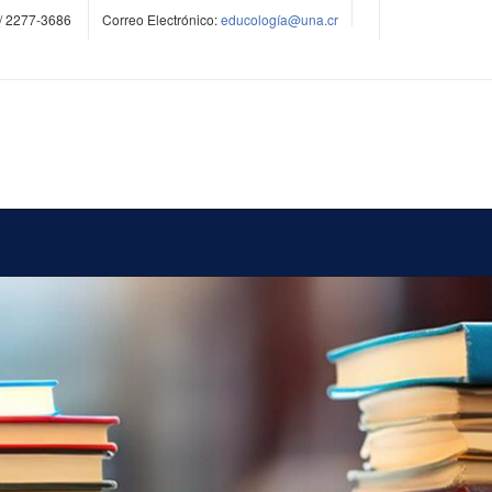
/ 2277-3686
Correo Electrónico:
educología@una.cr