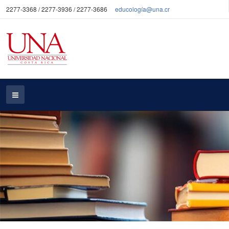
2277-3368 / 2277-3936 / 2277-3686
educología@una.cr