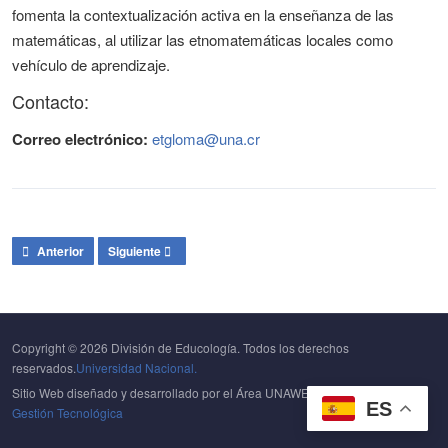
fomenta la contextualización activa en la enseñanza de las
matemáticas, al utilizar las etnomatemáticas locales como
vehículo de aprendizaje.
Contacto:
Correo electrónico:
etgloma@una.cr
Artículo anterior: Mejoramiento pedagógico integral para la atención de l
Artículo siguiente: Gestión de la calidad del Bachillerato 
Anterior
Siguiente
Copyright © 2026 División de Educología. Todos los derechos
reservados.
Universidad Nacional.
Sitio Web diseñado y desarrollado por el Área UNAWEB del
Centro de
ES
Gestión Tecnológica