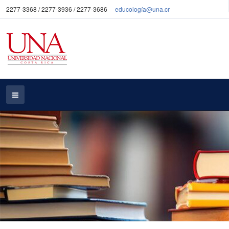
2277-3368 / 2277-3936 / 2277-3686
educología@una.cr