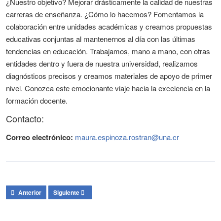
¿Nuestro objetivo? Mejorar drásticamente la calidad de nuestras
carreras de enseñanza. ¿Cómo lo hacemos? Fomentamos la
colaboración entre unidades académicas y creamos propuestas
educativas conjuntas al mantenernos al día con las últimas
tendencias en educación. Trabajamos, mano a mano, con otras
entidades dentro y fuera de nuestra universidad, realizamos
diagnósticos precisos y creamos materiales de apoyo de primer
nivel. Conozca este emocionante viaje hacia la excelencia en la
formación docente.
Contacto:
Correo electrónico:
maura.espinoza.rostran@una.cr
Artículo anterior: Gestión de la calidad de la Carrera de Bachillerato en l
Artículo siguiente: Actividad Permanente Autoevaluación y G
Anterior
Siguiente