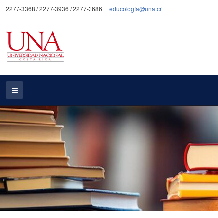
2277-3368 / 2277-3936 / 2277-3686
educología@una.cr