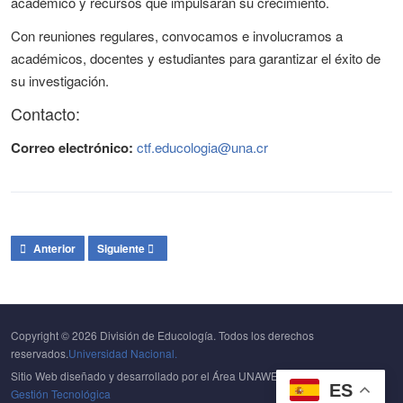
académico y recursos que impulsarán su crecimiento.
Con reuniones regulares, convocamos e involucramos a
académicos, docentes y estudiantes para garantizar el éxito de
su investigación.
Contacto:
Correo electrónico:
ctf.educologia@una.cr
Artículo anterior: Gestión de la calidad en la Escuela de Secretariado Pr
Artículo siguiente: Fortalecimiento de la mediación pedagóg
Anterior
Siguiente
Copyright © 2026 División de Educología. Todos los derechos
reservados.
Universidad Nacional.
Sitio Web diseñado y desarrollado por el Área UNAWEB del
Centro de
ES
Gestión Tecnológica