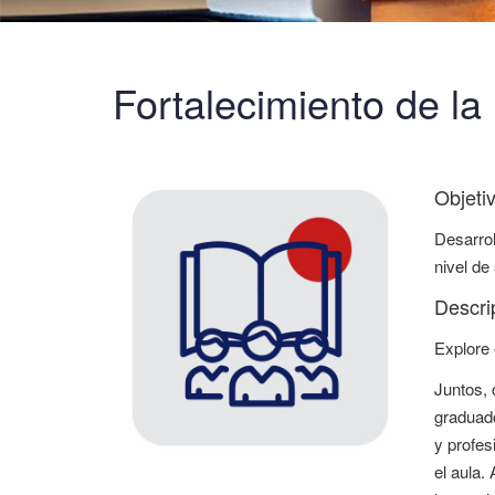
Fortalecimiento de l
Objeti
Desarrol
nivel de
Descri
Explore 
Juntos, 
graduado
y profes
el aula.