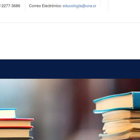
/ 2277-3686
Correo Electrónico:
educología@una.cr